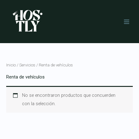
saltar
al
contenido
Inicio
/
Servicios
/ Renta de vehículos
Renta de vehículos
No se encontraron productos que concuerden
con la selección.